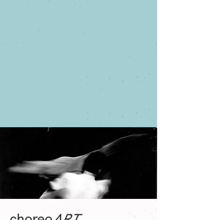
choreo
ART