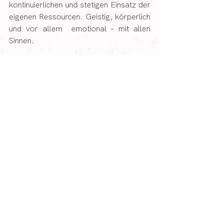
kontinuierlichen und stetigen Einsatz der 
eigenen Ressourcen. Geistig, körperlich 
und vor allem  emotional - mit allen 
Sinnen.
In diesem Sinne wünsche euch einen 
entspannten Frühlingssonntag.
Euer Jochen, herzlich
Alle ansehen
Ähnliche Beiträge