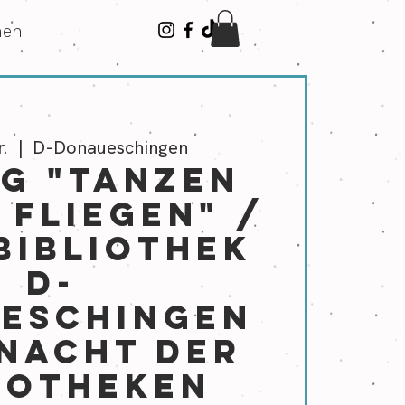
hen
r.
  |  
D-Donaueschingen
G "tanzen
 fliegen" /
bibliothek
D-
eschingen
 Nacht der
iotheken