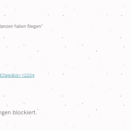
nzen fallen fliegen" 
ntDate&id=12334
gen blockiert.