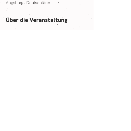
Augsburg, Deutschland
Über die Veranstaltung
Eine Lesung aus dem aktuellen Roman 
"tanzen fallen fliegen", wobei es hier um 
Ambiente, Genuss und die 
Sinneserfahrung beim Tanzen geht.
Eine Reise in das Jahr 1989 und die 
Faszination des Fallen-lassens. 
Eintritt frei.
Jochen Heckmann
Impressum
Datenschutz
AGB