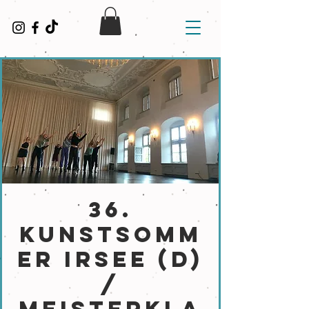
36.
Kunstsomm
er Irsee (D)
/