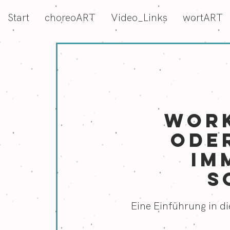
Start
choreoART
Video_Links
wortART
Work
ode
im
s
Eine Einführung in 