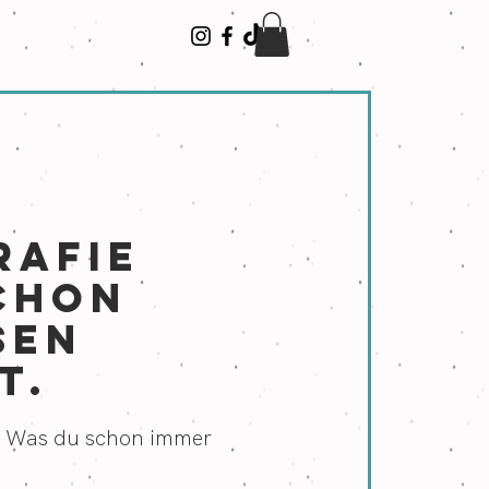
n
RAFIE
chon
sen
t.
. Was du schon immer