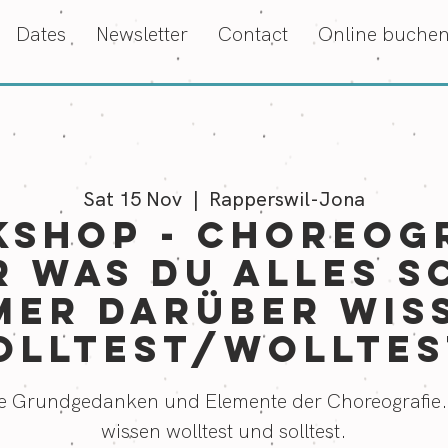
Dates
Newsletter
Contact
Online buche
Sat 15 Nov
  |  
Rapperswil-Jona
shop - CHOREOG
r was du alles s
mer darüber wis
olltest/wolltes
die Grundgedanken und Elemente der Choreografie
wissen wolltest und solltest.