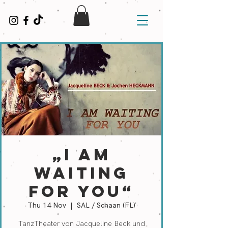
„I AM
WAITING
FOR YOU“
Thu 14 Nov
  |  
SAL / Schaan (FL)
TanzTheater von Jacqueline Beck und